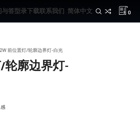
问与答
型录下载
联系我们
简体中文
0
112W 前位置灯/轮廓边界灯-白光
置灯/轮廓边界灯-
觉感