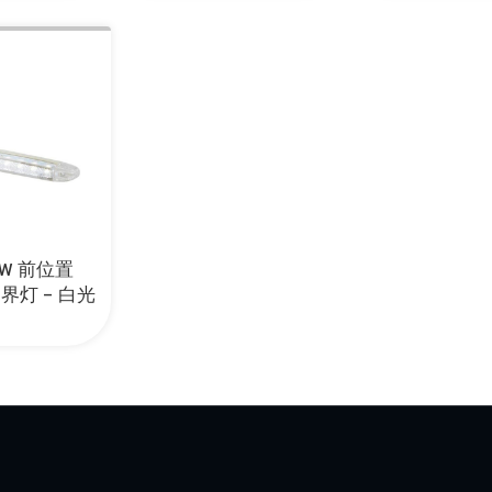
1AW 前位置
界灯 – 白光