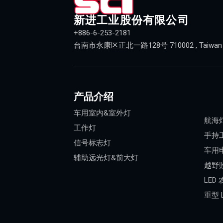
新进工业股份有限公司
+886-6-253-2181
台南市永康区正北一路128号 710002 , Taiwan (R
产品介绍
车用室内&室外灯
航海
工作灯
手持
信号标志灯
车用
辅助远光灯&前大灯
越野
LED
重型 