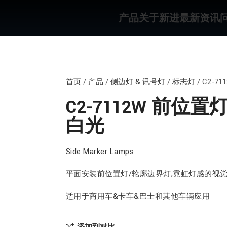
产品
关于新进
最新资讯
首页
/
产品
/
侧边灯 & 讯号灯
/
标志灯
/
C2-7
C2-7112W 前位
白光
Side Marker Lamps
平面安装前位置灯/轮廓边界灯,霓虹灯感的视
适用于商用车&卡车&巴士和其他车辆应用
添加到对比