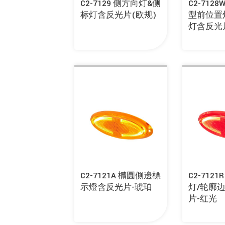
C2-7129 侧方向灯&侧
C2-7128
标灯含反光片(欧规)
型前位置
灯含反光
C2-7121A 橢圓側邊標
C2-712
示燈含反光片-琥珀
灯/轮廓
片-红光