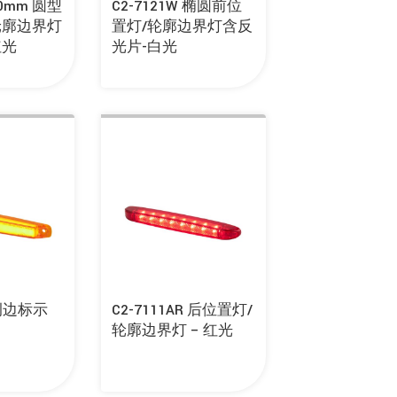
 80mm 圆型
C2-7121W 椭圆前位
轮廓边界灯
置灯/轮廓边界灯含反
红光
光片-白光
 侧边标示
C2-7111AR 后位置灯/
轮廓边界灯 – 红光