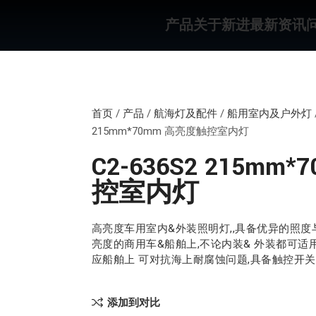
产品
关于新进
最新资讯
首页
/
产品
/
航海灯及配件
/
船用室内及户外灯
215mm*70mm 高亮度触控室内灯
C2-636S2 215m
控室内灯
高亮度车用室内&外装照明灯,,具备优异的照度
亮度的商用车&船舶上,不论内装& 外装都可适
应船舶上 可对抗海上耐腐蚀问题,具备触控开
添加到对比