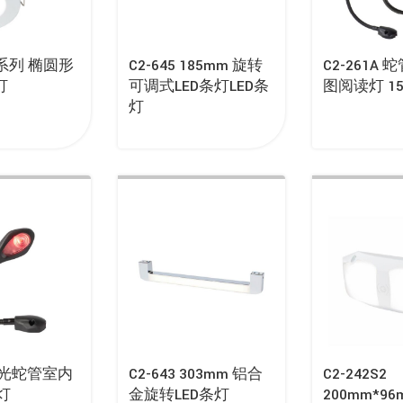
A 系列 椭圆形
C2-645 185mm 旋转
C2-261A
灯
可调式LED条灯LED条
图阅读灯 15
灯
1红光蛇管室内
C2-643 303mm 铝合
C2-242S2
灯
金旋转LED条灯
200mm*9