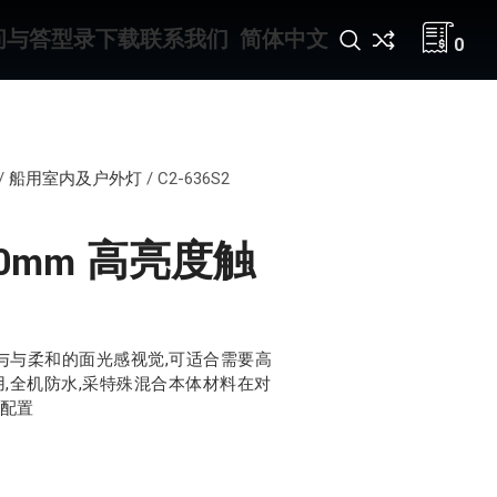
问与答
型录下载
联系我们
简体中文
0
/
船用室内及户外灯
/
C2-636S2
m*70mm 高亮度触
与与柔和的面光感视觉,可适合需要高
用,全机防水,采特殊混合本体材料在对
关配置