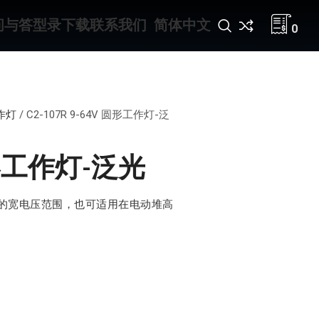
问与答
型录下载
联系我们
简体中文
0
作灯
/
C2-107R 9-64V 圆形工作灯-泛
 圆形工作灯-泛光
-64V的宽电压范围，也可适用在电动堆高