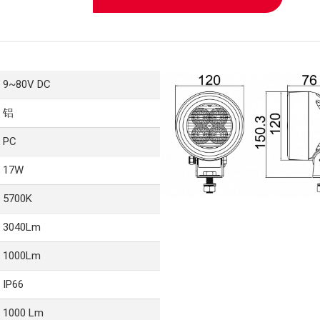
9~80V DC
铝
PC
17W
5700K
3040Lm
1000Lm
IP66
1000 Lm