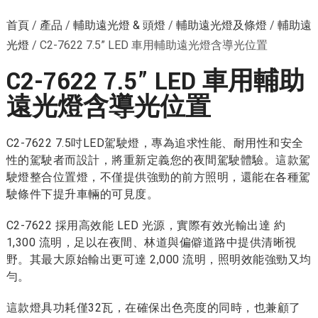
首頁
/
產品
/
輔助遠光燈 & 頭燈
/
輔助遠光燈及條燈
/
輔助遠
光燈
/
C2-7622 7.5” LED 車用輔助遠光燈含導光位置
C2-7622 7.5” LED 車用輔助
遠光燈含導光位置
C2-7622 7.5吋LED駕駛燈，專為追求性能、耐用性和安全
性的駕駛者而設計，將重新定義您的夜間駕駛體驗。這款駕
駛燈整合位置燈，不僅提供強勁的前方照明，還能在各種駕
駛條件下提升車輛的可見度。
C2-7622 採用高效能 LED 光源，實際有效光輸出達 約
1,300 流明，足以在夜間、林道與偏僻道路中提供清晰視
野。其最大原始輸出更可達 2,000 流明，照明效能強勁又均
勻。
這款燈具功耗僅32瓦，在確保出色亮度的同時，也兼顧了