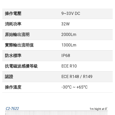
操作電壓
9~33V DC
消耗功率
32W
原始輸出流明
2000Lm
實際輸出流明值
1300Lm
防水標準
IP68
抗電磁波感擾等級
ECE R10
認證
ECE R148 / R149
操作溫度
-30°C ~ +65°C