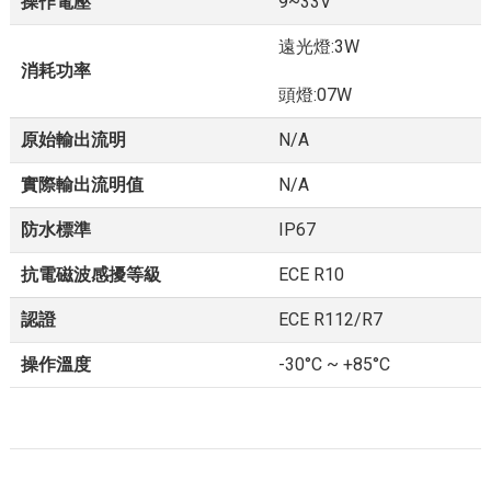
操作電壓
9~33V
遠光燈:3W
消耗功率
頭燈:07W
原始輸出流明
N/A
實際輸出流明值
N/A
防水標準
IP67
抗電磁波感擾等級
ECE R10
認證
ECE R112/R7
操作溫度
-30°C ~ +85°C