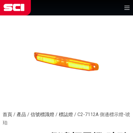
首頁
/
產品
/
信號標識燈
/
標誌燈
/
C2-7112A 側邊標示燈-琥
珀