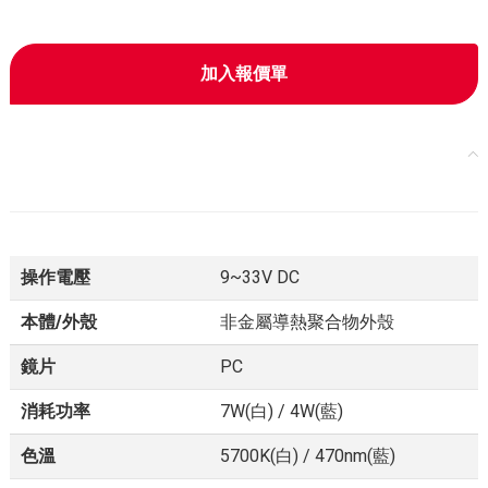
加入報價單
產品規格
操作電壓
9~33V DC
本體/外殼
非金屬導熱聚合物外殼
鏡片
PC
消耗功率
7W(白) / 4W(藍)
色溫
5700K(白) / 470nm(藍)