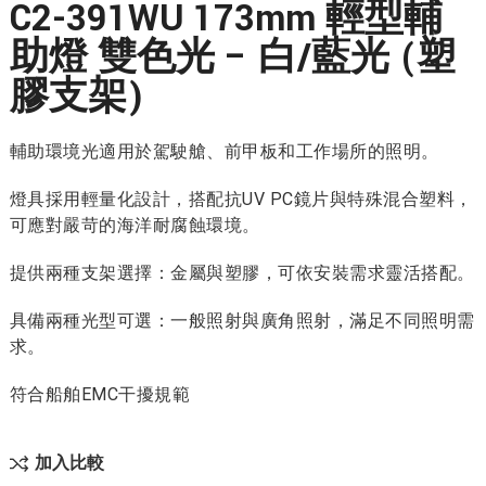
C2-391WU 173mm 輕型輔
助燈 雙色光 – 白/藍光 (塑
膠支架)
輔助環境光適用於駕駛艙、前甲板和工作場所的照明。
燈具採用輕量化設計，搭配抗UV PC鏡片與特殊混合塑料，
可應對嚴苛的海洋耐腐蝕環境。
提供兩種支架選擇：金屬與塑膠，可依安裝需求靈活搭配。
具備兩種光型可選：一般照射與廣角照射，滿足不同照明需
求。
符合船舶EMC干擾規範
加入比較