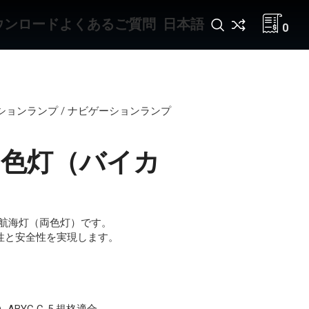
ウンロード
よくあるご質問
日本語
0
ションランプ
/
ナビゲーションランプ
）
NM 両色灯（バイカ
航海灯（両色灯）です。
性と安全性を実現します。
）ABYC C-5 規格適合。