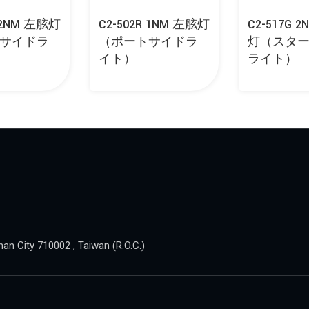
R 2NM 左舷灯
C2-502R 1NM 左舷灯
C2-517G 
サイドラ
（ポートサイドラ
灯（スタ
イト）
ライト）
nan City 710002 , Taiwan (R.O.C.)