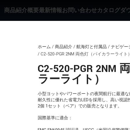
商品紹介
概要
最新情報
お問い合わせ
カタログダ
ホーム
/
商品紹介
/
航海灯と付属品
/
ナビゲー
/
C2-520-PGR 2NM 両色灯（バイカラーライト
C2-520-PGR 2
ラーライト）
小型ヨットやパワーボートの夜間航行に最適な
耐久性に優れた省電力LEDを採用し、高い視認
2個 1セット（ペア）での販売となります。
国際基準に適合：
EMC EN60945 認証済、USCG（米国沿岸警備隊