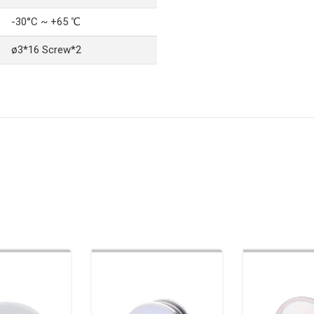
-30°C ~ +65 ℃
ø3*16 Screw*2