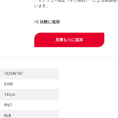
**スクリュー固定（ネジ留め）**による表面
います。
比較に追加
見積もりに追加
12/24V DC
0.6W
14 Lm
IP67
N/A